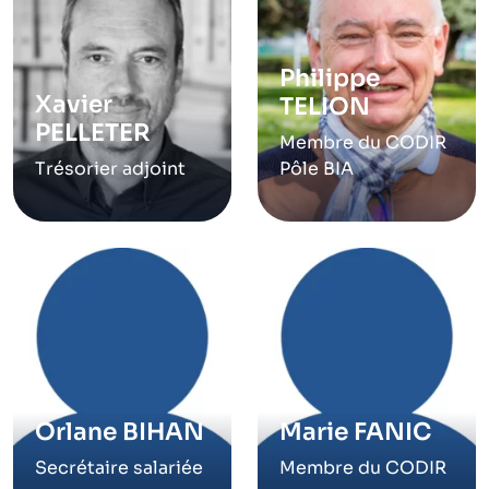
Philippe
Xavier
TELION
PELLETER
Membre du CODIR
Trésorier adjoint
Pôle BIA
Orlane BIHAN
Marie FANIC
Secrétaire salariée
Membre du CODIR