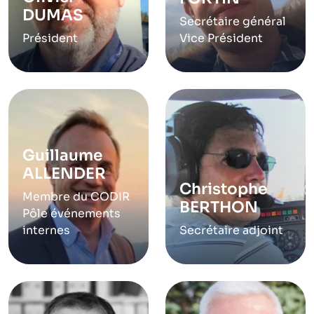
DUMAS
Secrétaire général
Président
Vice Président
Guillaume
ALLENDER
Christophe
Membre du CODIR
BERTHON
Pôle événements
internes
Secrétaire adjoint