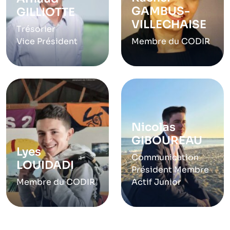
GAMBUS-
GILLIOTTE
VILLECHAISE
Trésorier
Vice Président
Membre du CODIR
Nicolas
GIBOUREAU
Lyes
Communication
LOUIDADI
Président Membre
Membre du CODIR
Actif Junior