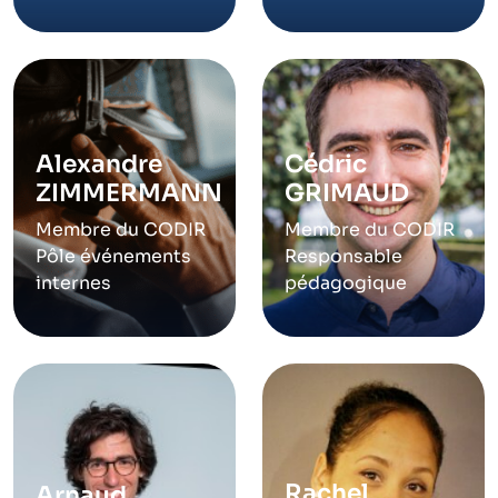
Alexandre
Cédric
ZIMMERMANN
GRIMAUD
Membre du CODIR
Membre du CODIR
Pôle événements
Responsable
internes
pédagogique
Rachel
Arnaud