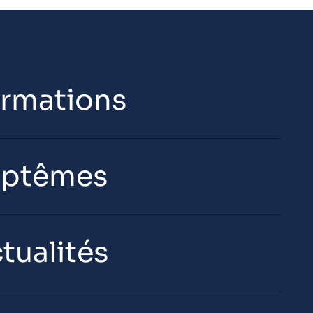
rmations
aptêmes
tualités