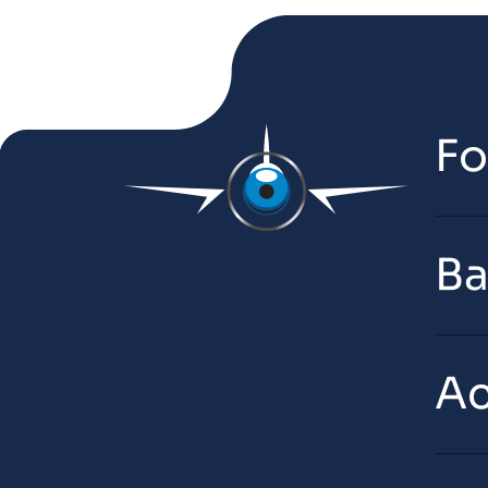
Fo
B
Ac